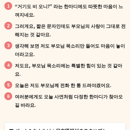
“거기도 비 오니?” 라는 한마디에도 따뜻한 마음이 느
날씨 탓인지 기분도 가라앉고, 아무것도 하기 싫을 만
껴지네요.
큼 기운이 없었어요.
그러게요, 짧은 문자인데도 부모님의 사랑이 그대로 전
해지는 것 같아요.
생각해 보면 저도 부모님 목소리만 들어도 마음이 놓이
더라고요.
그때 엄마한테 “거기도 비 오니? 밥 거르지 말고 꼭 챙
저도요, 부모님 목소리에는 특별한 힘이 있는 것 같아
겨 먹어”라고 문자가 왔어요.
요.
오늘은 저도 부모님께 전화 한 통 드려야겠어요.
여러분에게도 오늘 사연처럼 다정한 한마디가 찾아오
길 바라요.