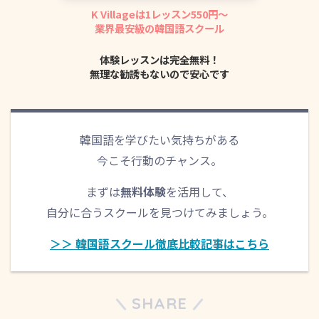
여러분에게도 오늘 사연처럼 다정한 한마디가 찾아오
K Villageは1レッスン550円〜
業界最安級の韓国語スクール
길 바라요.
体験レッスンは完全無料！
無理な勧誘もないので安心です
韓国語を学びたい気持ちがある
今こそ行動のチャンス。
まずは
無料体験
を活用して、
自分に合うスクールを見つけてみましょう。
＞＞ 韓国語スクール徹底比較記事はこちら
SHARE