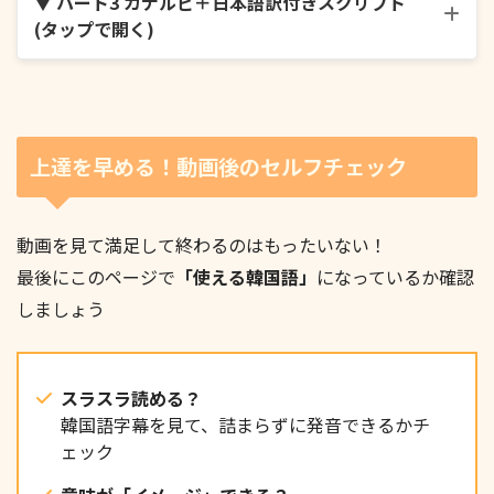
▼ パート3 カナルビ＋日本語訳付きスクリプト
별거 아닌 짧은 문자였는데 굳어 있던 마음이 스르르
(タップで開く)
풀리는 것 같았어요.
“거기도 비 오니?” 라는 한마디에도 따뜻한 마음이 느
껴지네요.
上達を早める！動画後のセルフチェック
動画を見て満足して終わるのはもったいない！
늘 내 걱정을 해주는 사람이 있다는 게 정말 큰 힘이 되
最後にこのページで
「使える韓国語」
になっているか確認
었어요.
그러게요, 짧은 문자인데도 부모님의 사랑이 그대로 전
しましょう
해지는 것 같아요.
スラスラ読める？
韓国語字幕を見て、詰まらずに発音できるかチ
ェック
바로 침대에서 일어나 엄마한테 전화를 걸어 한참 수다
를 떨었어요.
생각해 보면 저도 부모님 목소리만 들어도 마음이 놓이