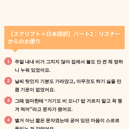
【スクリプト＋日本語訳】パート2：リスナー
からのお便り
오늘은 비 오는 날 마음이 울적해졌던 한 청취자분의
사연을 소개해 드릴게요.
주말 내내 비가 그치지 않아 집에서 불도 안 켠 채 멍하
니 누워 있었어요.
날씨 탓인지 기분도 가라앉고, 아무것도 하기 싫을 만
큼 기운이 없었어요.
그때 엄마한테 “거기도 비 오니? 밥 거르지 말고 꼭 챙
비 오는 하루를 따뜻하게 바꿔준 문자 한 통의 이야기,
겨 먹어”라고 문자가 왔어요.
지금 바로 읽어드릴게요.
별거 아닌 짧은 문자였는데 굳어 있던 마음이 스르르
풀리는 것 같았어요.