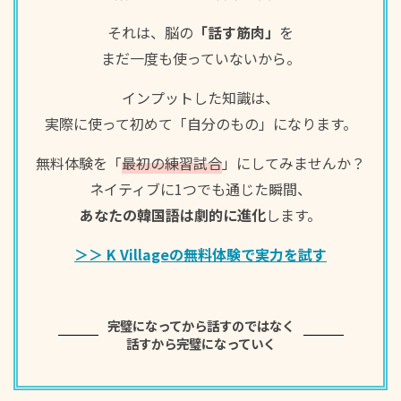
저는 사실 별로 안 좋아해요. 옷도 젖고 기분도 쉽게 다
それは、脳の
「話す筋肉」
を
운되더라고요.
まだ一度も使っていないから。
インプットした知識は、
実際に使って初めて「自分のもの」になります。
無料体験を「
最初の練習試合
」にしてみませんか？
저도 그래요. 하늘이 우중충하면 마음까지 덩달아 무거
ネイティブに1つでも通じた瞬間、
워지는 것 같아요.
あなたの韓国語は劇的に進化
します。
＞＞ K Villageの無料体験で実力を試す
完璧になってから話すのではなく
빗소리를 듣는 건 좋은데, 집에서 조용히 혼자 있다 보
話すから完璧になっていく
면 외로움이 더 커지기도 하고요.