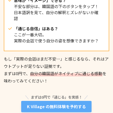
意味が「イメージ」できる？
不安な部分は、韓国語の下のボタンをタップ！
더라고요.
日本語訳を見て、自分の解釈とズレがないか確
認
「通じる自信」はある？
ここが一番大切。
実際の会話で使う自分の姿を想像できますか？
저도요, 부모님 목소리에는 특별한 힘이 있는 것 같아
요.
もし「実際の会話はまだ不安…」と感じるなら、それはア
ウトプットが足りない証拠です。
まずは0円で、
自分の韓国語がネイティブに通じる感動
を
味わってみてください！
오늘은 저도 부모님께 전화 한 통 드려야겠어요.
まずは0円で「通じる」を実感！
K Village の無料体験を予約する