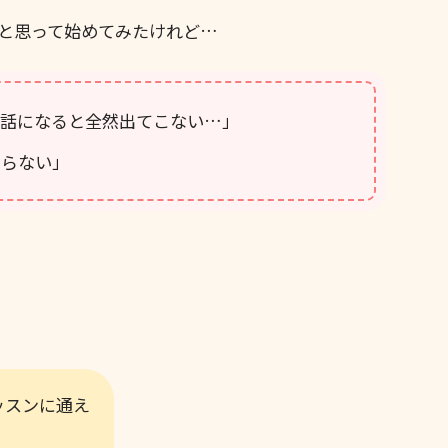
と思って始めてみたけれど…
会話になると全然出てこない…」
からない」
、
ッスンに通え