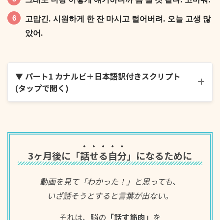
고맙긴. 시원하게 한 잔 마시고 털어버려. 오늘 고생 많
았어.
▼ パート1 カナルビ＋日本語訳付きスクリプト
(タップで開く)
나 오늘 진짜 최악이었어. 부장님 때문에 사표 던질 뻔
했다니까.
3ヶ月後に「
話せる自分
」になるために
動画を見て「わかった！」と思っても、
いざ話そうとすると言葉が出ない。
무슨 일 있었어? 일단 앉아봐. 시원한 맥주 사 왔어.
それは、脳の
「話す筋肉」
を