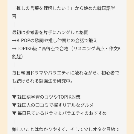
「推しの言葉を理解したい！」から始めた韓国語学
習。
｜
最初は参考書を片手にハングルと格闘
→K-POPの歌詞や推し仲間との会話で鍛え
→TOPIK6級に高得点で合格（リスニング満点・作文8
割超）
｜
毎日韓国ドラマやバラエティに触れながら、初心者で
も続けられる勉強法を研究中。
｜
▼ 韓国語学習のコツやTOPIK対策
▼ 韓国人の口コミで探すリアルなグルメ
▼ 毎日見ているドラマ＆バラエティのおすすめ
｜
難しいことはわかりやすく、そして少しオタク目線で