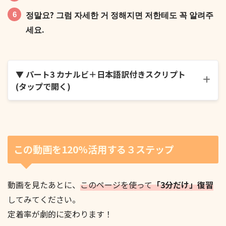
정말요? 그럼 자세한 거 정해지면 저한테도 꼭 알려주
세요.
좋죠! 마침 근처에 진짜 맛있는 집 하나 알거든요.
▼ パート3 カナルビ＋日本語訳付きスクリプト
(タップで開く)
윤아 씨, 이번 주말에 다 같이 한강 가기로 한 거 들었어
요?
진짜요? 그럼 빨리 가요. 저 지금 엄청 배고파요.
この動画を120%活用する３ステップ
動画を見たあとに、
このページを使って
「3分だけ」復習
してみてください。
아니요, 못 들었어요. 누가 가자고 했는데요?
좋아요. 더 늦기 전에 얼른 가요!
定着率が劇的に変わります！