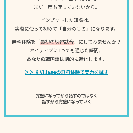
まだ一度も使っていないから。
インプットした知識は、
実際に使って初めて「自分のもの」になります。
아니, 내가 한 것도 아닌데 나한테만 뭐라고 하잖아. 진
無料体験を「
最初の練習試合
」にしてみませんか？
짜 억울해.
ネイティブに1つでも通じた瞬間、
あなたの韓国語は劇的に進化
します。
＞＞ K Villageの無料体験で実力を試す
그 마음 알지. 원래 직장 생활이란 게 다 그런 거지 뭐.
完璧になってから話すのではなく
話すから完璧になっていく