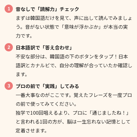
音なしで「読解力」チェック
まずは韓国語だけを見て、声に出して読んでみましょ
う。音がない状態で「意味が浮かぶか」が本当の実
지훈 씨가 날씨 좋으니까 피크닉 가자고 하더라고요.
力です。
日本語訳で「答え合わせ」
不安な部分は、韓国語の下のボタンをタップ！日本
語訳とカナルビで、自分の理解が合っていたか確認し
ます。
진짜요? 저도 끼워달라고 전해주실래요?
プロの前で「実践」してみる
一番大事なのがここです。覚えたフレーズを一度プロ
の前で使ってみてください。
独学で100回唱えるより、プロに「通じましたね！」
と言われる1回の方が、脳は一生忘れない記憶として
당연하죠! 안 그래도 윤아 씨 바쁜지 물어보던데요?
定着させます。