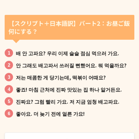
그래도 너랑 이렇게 얘기하니까 좀 살 것 같다. 고마워.
【スクリプト＋日本語訳】パート2：お昼ご飯
何にする？
고맙긴. 시원하게 한 잔 마시고 털어버려. 오늘 고생 많
배 안 고파요? 우리 이제 슬슬 점심 먹으러 가요.
았어.
안 그래도 배고파서 쓰러질 뻔했어요. 뭐 먹을까요?
저는 매콤한 게 당기는데, 떡볶이 어때요?
좋죠! 마침 근처에 진짜 맛있는 집 하나 알거든요.
진짜요? 그럼 빨리 가요. 저 지금 엄청 배고파요.
좋아요. 더 늦기 전에 얼른 가요!