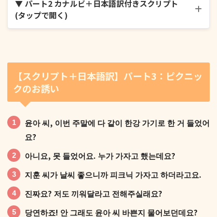
▼ パート2 カナルビ＋日本語訳付きスクリプト
(タップで開く)
배 안 고파요? 우리 이제 슬슬 점심 먹으러 가요.
【スクリプト＋日本語訳】パート3：
ピクニッ
クのお誘い
안 그래도 배고파서 쓰러질 뻔했어요. 뭐 먹을까요?
윤아 씨, 이번 주말에 다 같이 한강 가기로 한 거 들었어
요?
아니요, 못 들었어요. 누가 가자고 했는데요?
지훈 씨가 날씨 좋으니까 피크닉 가자고 하더라고요.
저는 매콤한 게 당기는데, 떡볶이 어때요?
진짜요? 저도 끼워달라고 전해주실래요?
당연하죠! 안 그래도 윤아 씨 바쁜지 물어보던데요?