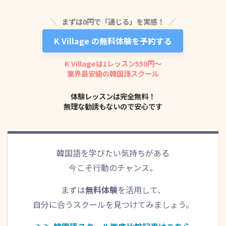
まずは0円で「通じる」を実感！
K Village の無料体験を予約する
K Villageは1レッスン550円〜
정말요? 그럼 자세한 거 정해지면 저한테도 꼭 알려주
業界最安級の韓国語スクール
세요.
体験レッスンは完全無料！
無理な勧誘もないので安心です
韓国語を学びたい気持ちがある
今こそ行動のチャンス。
まずは
無料体験
を活用して、
自分に合うスクールを見つけてみましょう。