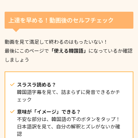
上達を早める！動画後のセルフチェック
유행은 돌고 도는 것 같아요.
動画を見て満足して終わるのはもったいない！
最後にこのページで
「使える韓国語」
になっているか確認
우리의 스무 살은 정말 눈부시게 아름다웠지.
しましょう
スラスラ読める？
韓国語字幕を見て、詰まらずに発音できるかチ
한 달 동안 준비한 보고서를 드디어 완성했어요.
ェック
意味が「イメージ」できる？
不安な部分は、韓国語の下のボタンをタップ！
日本語訳を見て、自分の解釈とズレがないか確
認
운전면허는 있는데 운전할 줄 몰라요.