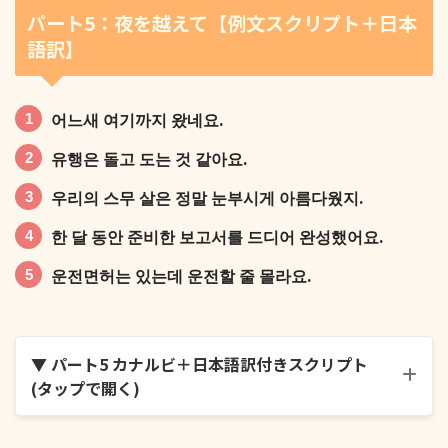
パート5：夜を越えて【例文スクリプト＋日本
語訳】
나이가 들수록 시간이 빨리 흘러가는 것 같다.
어느새 여기까지 왔네요.
유행은 돌고 도는 것 같아요.
우리의 스무 살은 정말 눈부시게 아름다웠지.
네가 원하는 일 다 잘 되길 바랄게.
한 달 동안 준비한 보고서를 드디어 완성했어요.
운전면허는 있는데 운전할 줄 몰라요.
화가 나서 핸드폰을 침대에 던져 버렸어요.
▼ パート5 カナルビ＋日本語訳付きスクリプト
(タップで開く)
거침없이 할 말 다 하는 모습이 멋있어요.
어느새 여기까지 왔네요.