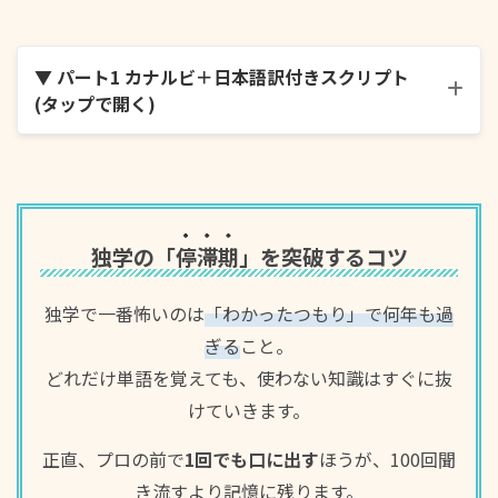
▼ パート1 カナルビ＋日本語訳付きスクリプト
(タップで開く)
오늘은 좀 화려하게 꾸며봤는데 어때요?
独学の「
停滞期
」を突破するコツ
独学で一番怖いのは
「わかったつもり」で何年も過
내가 얼마나 기다렸는지 알아?
ぎる
こと。
どれだけ単語を覚えても、使わない知識はすぐに抜
けていきます。
결과가 안 나오니까 답답해 죽겠어요.
正直、プロの前で
1回でも口に出す
ほうが、100回聞
き流すより記憶に残ります。