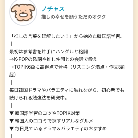
ノチャス
推しの幸せを願うただのオタク
「推しの言葉を理解したい！」から始めた韓国語学習。

｜

最初は参考書を片手にハングルと格闘

→K-POPの歌詞や推し仲間との会話で鍛え

→TOPIK6級に高得点で合格（リスニング満点・作文8割
超）

｜

毎日韓国ドラマやバラエティに触れながら、初心者でも
続けられる勉強法を研究中。

｜

▼ 韓国語学習のコツやTOPIK対策

▼ 韓国人の口コミで探すリアルなグルメ

▼ 毎日見ているドラマ＆バラエティのおすすめ

｜
