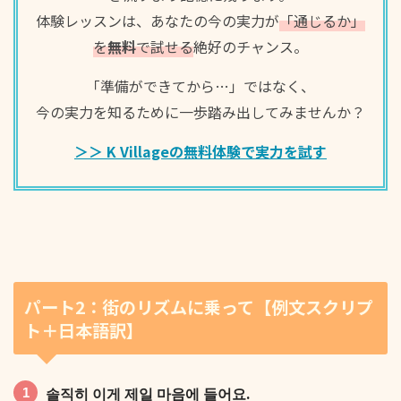
体験レッスンは、あなたの今の実力が
「通じるか」
を
無料
で試せる
絶好のチャンス。
이제는 과거에서 벗어날 때도 됐잖아.
「準備ができてから…」ではなく、
今の実力を知るために一歩踏み出してみませんか？
＞＞ K Villageの無料体験で実力を試す
마지막 희망마저 사라졌어요.
パート2：街のリズムに乗って【例文スクリプ
ト＋日本語訳】
솔직히 이게 제일 마음에 들어요.