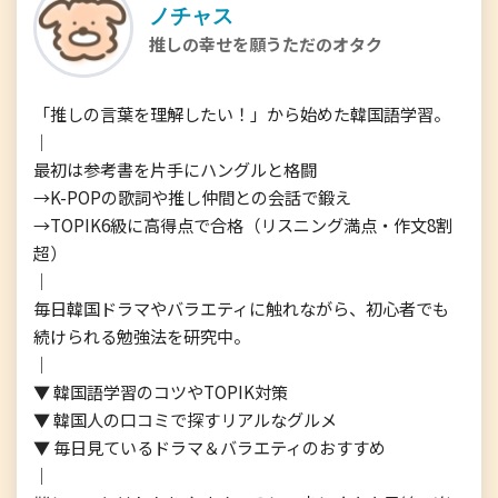
ノチャス
推しの幸せを願うただのオタク
「推しの言葉を理解したい！」から始めた韓国語学習。

｜

最初は参考書を片手にハングルと格闘

→K-POPの歌詞や推し仲間との会話で鍛え

→TOPIK6級に高得点で合格（リスニング満点・作文8割
超）

｜

毎日韓国ドラマやバラエティに触れながら、初心者でも
続けられる勉強法を研究中。

｜

▼ 韓国語学習のコツやTOPIK対策

▼ 韓国人の口コミで探すリアルなグルメ

▼ 毎日見ているドラマ＆バラエティのおすすめ

｜
