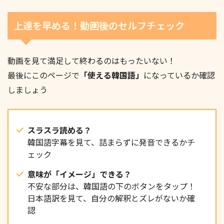
독소가 쌓인다고 하더라고요.
上達を早める！動画後のセルフチェック
動画を見て満足して終わるのはもったいない！
最後にこのページで
「使える韓国語」
になっているか確認
그냥 아무 생각 안 하고 푹 쉬는 게 답일까요?
しましょう
원래는 그냥 다음 날 피곤한 정도라고만 가볍게 생각했
거든요.
スラスラ読める？
韓国語字幕を見て、詰まらずに発音できるかチ
ェック
意味が「イメージ」できる？
不安な部分は、韓国語の下のボタンをタップ！
근데 수면 부족이 계속되면 스트레스도 심해지고 감정
日本語訳を見て、自分の解釈とズレがないか確
조절이 어려워진대요.
認