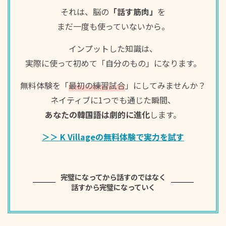
それは、脳の
「話す筋肉」
を
まだ一度も使っていないから。
インプットした知識は、
근데 자꾸 “헤어지자” 같은 말이 들리니까 나도 모르게
実際に使って初めて「自分のもの」になります。
귀가 가더라고.
無料体験を「
最初の練習試合
」にしてみませんか？
ネイティブに1つでも通じた瞬間、
あなたの韓国語は劇的に進化
します。
＞＞ K Villageの無料体験で実力を試す
둘 다 표정도 너무 심각해서 괜히 내가 더 긴장되는 거
있지.
完璧になってから話すのではなく
話すから完璧になっていく