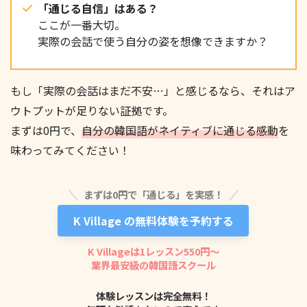
「通じる自信」はある？
ここが一番大切。
実際の会話で使う自分の姿を想像できますか？
もし「実際の会話はまだ不安…」と感じるなら、それはア
듣고 보니까 요즘 제가 괜히 예민했던 것도 다 잠 때문
ウトプットが足りない証拠です。
이었나 싶더라고요.
まずは0円で、
自分の韓国語がネイティブに通じる感動
を
味わってみてください！
まずは0円で「通じる」を実感！
K Village の無料体験を予約する
K Villageは1レッスン550円〜
돈 버는 것도 중요하지만 결국 몸이 건강해야 의미가
業界最安級の韓国語スクール
있잖아요.
体験レッスンは完全無料！