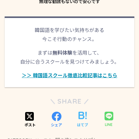
無理な勧誘もないので安心です
韓国語を学びたい気持ちがある
오늘 밤부터는 무슨 일이 있어도 무조건 일찍 잘 생각
今こそ行動のチャンス。
이에요.
まずは
無料体験
を活用して、
自分に合うスクールを見つけてみましょう。
＞＞ 韓国語スクール徹底比較記事はこちら
SHARE
ポスト
シェア
はてブ
LINE