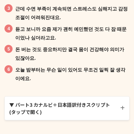
근데 수면 부족이 계속되면 스트레스도 심해지고 감정
혼자 있고 싶으면서도, 막상 혼자 있으면 문득 외로운
조절이 어려워진대요.
느낌도 들어요.
듣고 보니까 요즘 제가 괜히 예민했던 것도 다 잠 때문
이었나 싶더라고요.
돈 버는 것도 중요하지만 결국 몸이 건강해야 의미가
있잖아요.
오늘 밤부터는 무슨 일이 있어도 무조건 일찍 잘 생각
나만 이런 건가 싶어서 마음이 좀 쓸쓸해지더라고요.
이에요.
▼ パート3 カナルビ＋日本語訳付きスクリプト
(タップで開く)
도영 씨도 혹시 이럴 때가 있으신지, 있다면 어떻게 극
얼마 전에 어디서 들었는데, 하루만 밤을 새워도 몸에
복하시는지 궁금해요.