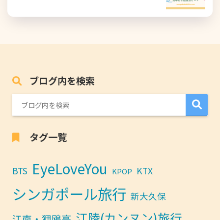
ブログ内を検索
タグ一覧
EyeLoveYou
BTS
KTX
KPOP
シンガポール旅行
新大久保
江陵(カンヌン)旅行
江南・狎鴎亭