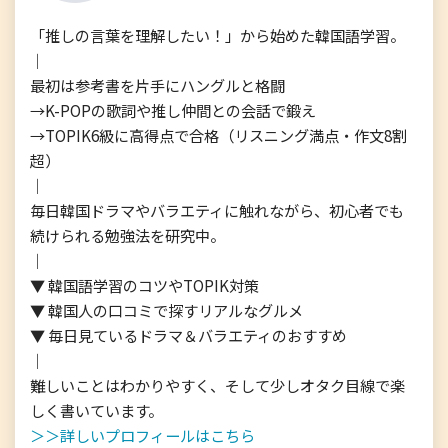
「推しの言葉を理解したい！」から始めた韓国語学習。

｜

最初は参考書を片手にハングルと格闘

→K-POPの歌詞や推し仲間との会話で鍛え

→TOPIK6級に高得点で合格（リスニング満点・作文8割
超）

｜

毎日韓国ドラマやバラエティに触れながら、初心者でも
続けられる勉強法を研究中。

｜

▼ 韓国語学習のコツやTOPIK対策

▼ 韓国人の口コミで探すリアルなグルメ

▼ 毎日見ているドラマ＆バラエティのおすすめ

｜

難しいことはわかりやすく、そして少しオタク目線で楽
＞＞詳しいプロフィールはこちら