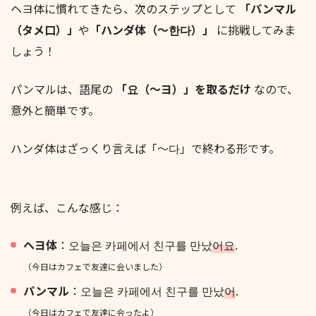
ヘヨ体に慣れてきたら、次のステップとして
「パンマル
（タメ口）」
や
「ハンダ体（〜한다）」
に挑戦してみま
しょう！
パンマルは、語尾の
「요（～ヨ）」を取るだけ
なので、
意外と簡単です。
ハンダ体はざっくり言えば「〜다」で終わる形です。
例えば、こんな感じ：
ヘヨ体
：오늘은 카페에서 친구를 만났
어요
.
（今日はカフェで友達に会いました）
パンマル
：오늘은 카페에서 친구를 만났
어
.
（今日はカフェで友達に会ったよ）