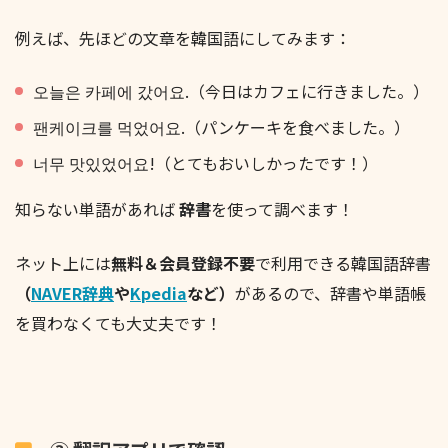
例えば、先ほどの文章を韓国語にしてみます：
오늘은 카페에 갔어요.（今日はカフェに行きました。）
팬케이크를 먹었어요.（パンケーキを食べました。）
너무 맛있었어요!（とてもおいしかったです！）
知らない単語があれば
辞書
を使って調べます！
ネット上には
無料＆会員登録不要
で利用できる韓国語辞書
（
NAVER辞典
や
Kpedia
など）
があるので、辞書や単語帳
を買わなくても大丈夫です！