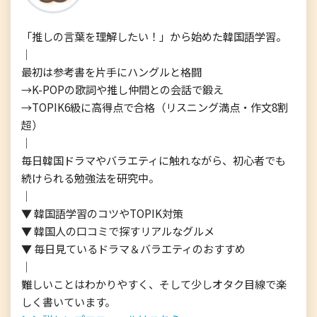
「推しの言葉を理解したい！」から始めた韓国語学習。

｜

最初は参考書を片手にハングルと格闘

→K-POPの歌詞や推し仲間との会話で鍛え

→TOPIK6級に高得点で合格（リスニング満点・作文8割
超）

｜

毎日韓国ドラマやバラエティに触れながら、初心者でも
続けられる勉強法を研究中。

｜

▼ 韓国語学習のコツやTOPIK対策

▼ 韓国人の口コミで探すリアルなグルメ

▼ 毎日見ているドラマ＆バラエティのおすすめ

｜

難しいことはわかりやすく、そして少しオタク目線で楽