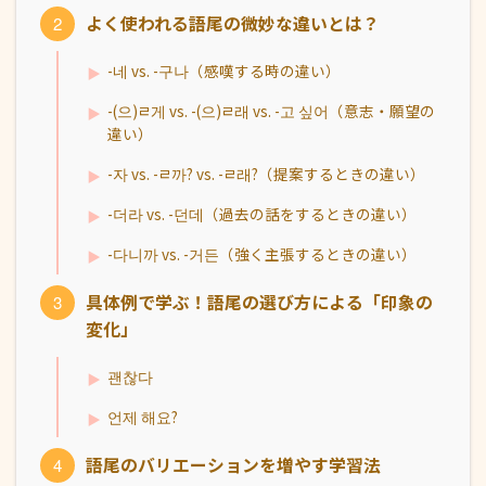
よく使われる語尾の微妙な違いとは？
-네 vs. -구나（感嘆する時の違い）
-(으)ㄹ게 vs. -(으)ㄹ래 vs. -고 싶어（意志・願望の
違い）
-자 vs. -ㄹ까? vs. -ㄹ래?（提案するときの違い）
-더라 vs. -던데（過去の話をするときの違い）
-다니까 vs. -거든（強く主張するときの違い）
具体例で学ぶ！語尾の選び方による「印象の
変化」
괜찮다
언제 해요?
語尾のバリエーションを増やす学習法