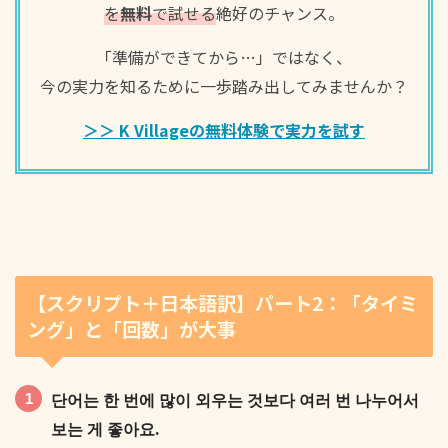
を
無料
で試せる
絶好のチャンス。
「準備ができてから…」ではなく、
今の実力を知るために一歩踏み出してみませんか？
예를 들어, 뜻을 가리고 스스로 떠올려 보는 거예요.
＞＞ K Villageの無料体験で実力を試す
이 작은 차이가 기억에 남는 단어를 크게 늘려 줍니다.
【スクリプト＋日本語訳】パート2：「タイミ
ング」と「回数」が大事
단어는 한 번에 많이 외우는 것보다 여러 번 나누어서
보는 게 좋아요.