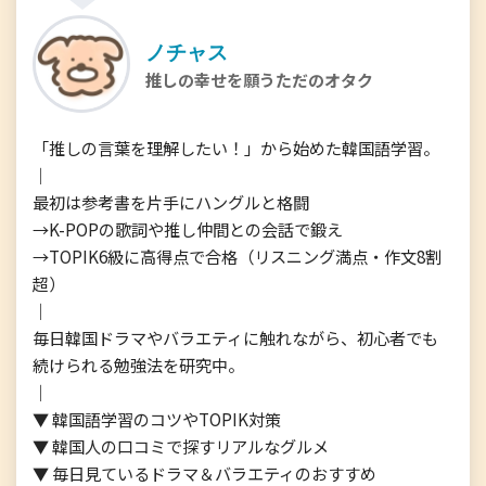
ノチャス
推しの幸せを願うただのオタク
「推しの言葉を理解したい！」から始めた韓国語学習。

｜

最初は参考書を片手にハングルと格闘

→K-POPの歌詞や推し仲間との会話で鍛え

→TOPIK6級に高得点で合格（リスニング満点・作文8割
超）

｜

毎日韓国ドラマやバラエティに触れながら、初心者でも
続けられる勉強法を研究中。

｜

▼ 韓国語学習のコツやTOPIK対策

▼ 韓国人の口コミで探すリアルなグルメ

▼ 毎日見ているドラマ＆バラエティのおすすめ
