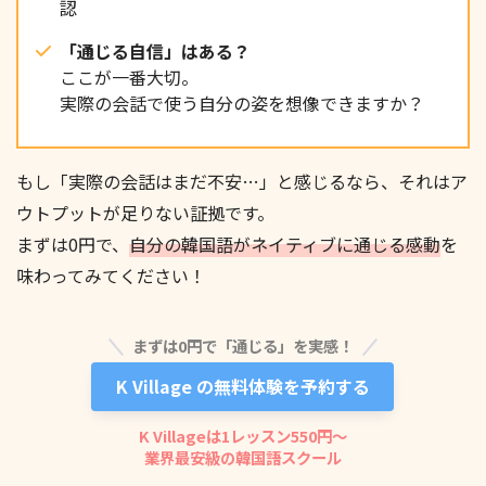
認
「通じる自信」はある？
ここが一番大切。
완벽하지 않아도 괜찮아요.
実際の会話で使う自分の姿を想像できますか？
もし「実際の会話はまだ不安…」と感じるなら、それはア
틀리면서 배우는 게 더 오래 남아요.
ウトプットが足りない証拠です。
まずは0円で、
自分の韓国語がネイティブに通じる感動
を
味わってみてください！
まずは0円で「通じる」を実感！
K Village の無料体験を予約する
K Villageは1レッスン550円〜
業界最安級の韓国語スクール