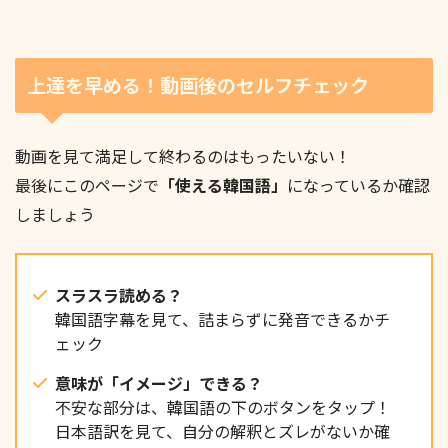
외운 단어는 그냥 두면 다시 사라져 버려요.
것”이 됩니다.
上達を早める！動画後のセルフチェック
動画を見て満足して終わるのはもったいない！
짧은 문장이라도 좋으니까 직접 써 보거나 말해 보세
복습은 귀찮지만 실력을 제일 빨리 올려 줘요.
最後にこのページで
「使える韓国語」
になっているか確認
요.
しましょう
スラスラ読める？
韓国語字幕を見て、詰まらずに発音できるかチ
ェック
“이 단어, 이렇게 쓰는구나” 하고 느끼는 순간 기억이
훨씬 강해집니다.
意味が「イメージ」できる？
不安な部分は、韓国語の下のボタンをタップ！
日本語訳を見て、自分の解釈とズレがないか確