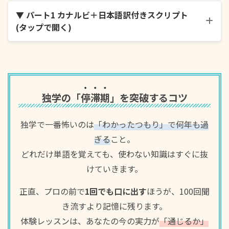
▼ パート1 カナルビ＋日本語訳付きスクリプト
(タップで開く)
단어를 외울 때 그냥 보고만 있지는 않나요?
独学の「
停滞期
」を突破するコツ
独学で一番怖いのは
「わかったつもり」で何年も過
사실 그렇게 하면 금방 잊어버리기 쉬워요.
ぎる
こと。
どれだけ単語を覚えても、使わない知識はすぐに抜
けていきます。
正直、プロの前で
1回でも口に出す
ほうが、100回聞
단어는 “생각해 내는” 연습을 할 때 더 잘 기억에 남아
き流すより記憶に残ります。
요.
体験レッスンは、あなたの今の実力が
「通じるか」