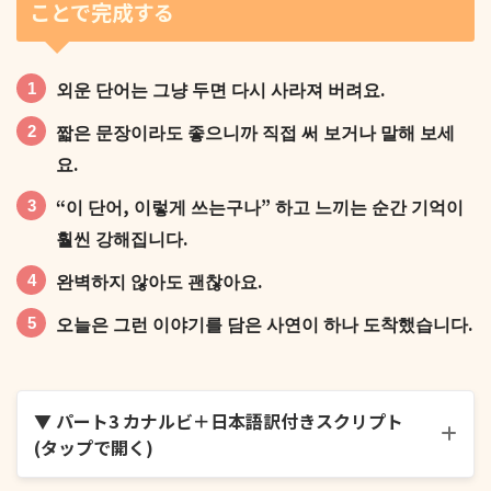
ことで完成する
외운 단어는 그냥 두면 다시 사라져 버려요.
오늘 외운 단어를 내일 또 한 번 떠올려 보세요.
짧은 문장이라도 좋으니까 직접 써 보거나 말해 보세
요.
“이 단어, 이렇게 쓰는구나” 하고 느끼는 순간 기억이
훨씬 강해집니다.
그리고 3일 뒤, 1주일 뒤에도 다시 한 번 보면 더 좋아
완벽하지 않아도 괜찮아요.
요.
오늘은 그런 이야기를 담은 사연이 하나 도착했습니다.
▼ パート3 カナルビ＋日本語訳付きスクリプト
(タップで開く)
이렇게 하면, 단어가 “잠깐 기억”이 아니라 “진짜 내