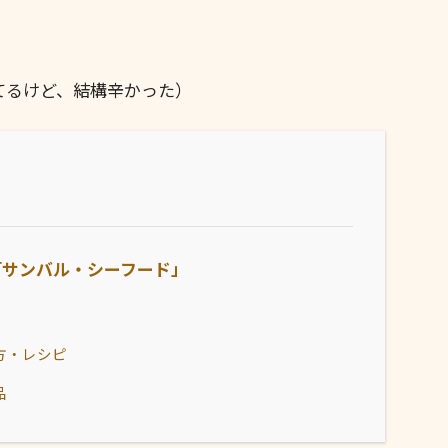
てるけど、結構辛かった）
「サンバル・シーフード」
方・レシピ
品