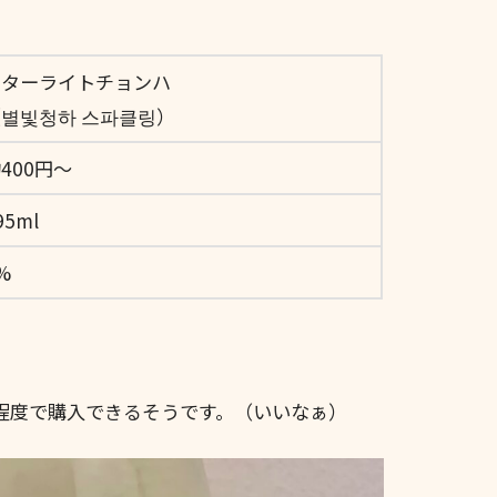
スターライトチョンハ
별빛청하 스파클링）
400円～
95ml
%
ン程度で購入できるそうです。（いいなぁ）