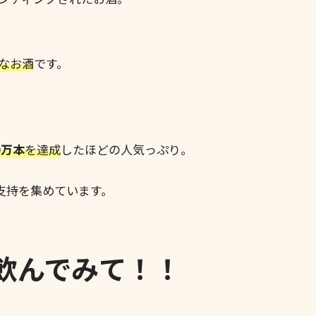
なお酒
です。
00万本
を達成
したほどの人気っぷり。
支持を集めています。
飲んでみて！！