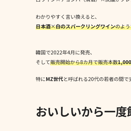
わかりやすく言い換えると、
日本酒
×
白のスパークリングワイン
のよう
韓国で2022年4月に発売、
そして
販売開始から8カ月で販売本数
1,0
特に
MZ世代
と呼ばれる20代の若者の間で
おいしいから一度