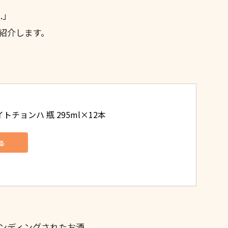
.」
紹介します。
トチョンハ 瓶 295ml×12本
る
ンディングされたお酒。