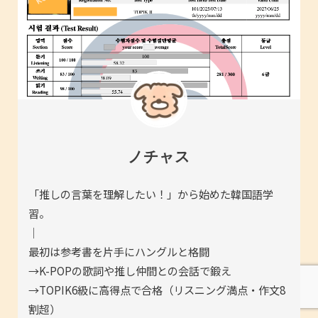
ノチャス
「推しの言葉を理解したい！」から始めた韓国語学
習。
｜
最初は参考書を片手にハングルと格闘
→K-POPの歌詞や推し仲間との会話で鍛え
→TOPIK6級に高得点で合格（リスニング満点・作文8
割超）