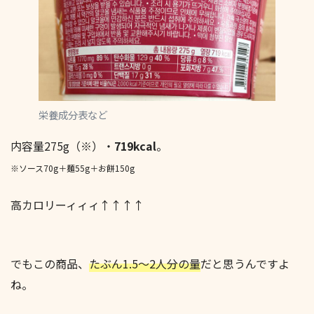
栄養成分表など
内容量275g（※）・
719kcal
。
※ソース70g＋麺55g＋お餅150g
高カロリーィィィ↑↑↑↑
でもこの商品、
たぶん1.5～2人分の量
だと思うんですよ
ね。