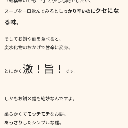
「結構辛いかも..？」と少し心配でしたが、
クセにな
スープを一口飲んでみると
しっかり辛いのに
る味
。
そしてお餅や麺を食べると、
炭水化物のおかげで
甘辛
に変身。
激！旨！
とにかく
です。
しかもお餅×麺も絶妙なんですよ。
柔らかくて
モッチモチ
なお餅。
あっさり
したシンプルな麺。