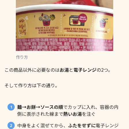
作り方
この商品以外に必要なのは
お湯
と
電子レンジ
の2つ。
そして作り方は下の通り。
麺→お餅→ソースの順
でカップに入れ、容器の内
側に表示された線まで
熱いお湯
を注ぐ
中身をよく混ぜてから、
ふたをせずに
電子レンジ