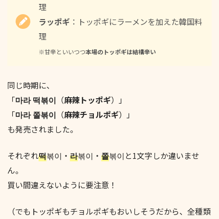
理
ラッポギ
：トッポギにラーメンを加えた韓国料
理
※甘辛といいつつ
本場のトッポギは結構辛い
同じ時期に、
「
마라 떡볶이
（
麻辣トッポギ
）」
「
마라 쫄볶이
（
麻辣チョルポギ
）」
も発売されました。
それぞれ
떡
볶이・
라
볶이・
쫄
볶이と1文字しか違いませ
ん。
買い間違えないように要注意！
（でもトッポギもチョルポギもおいしそうだから、全種類