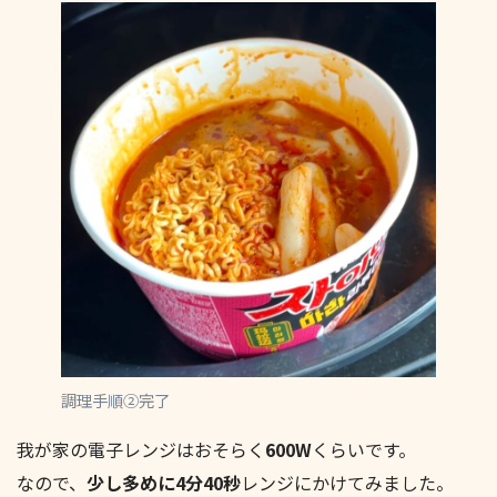
調理手順②完了
我が家の電子レンジはおそらく
600W
くらいです。
なので、
少し多めに4分40秒
レンジにかけてみました。