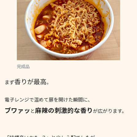
完成品
香りが最高
まず
。
電子レンジで温めて扉を開けた瞬間に、
ブワァッ
麻辣の刺激的な香り
と
が広がります。