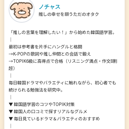
ノチャス
推しの幸せを願うただのオタク
「推しの言葉を理解したい！」から始めた韓国語学習。

｜

最初は参考書を片手にハングルと格闘

→K-POPの歌詞や推し仲間との会話で鍛え

→TOPIK6級に高得点で合格（リスニング満点・作文8割
超）

｜

毎日韓国ドラマやバラエティに触れながら、初心者でも
続けられる勉強法を研究中。

｜

▼ 韓国語学習のコツやTOPIK対策

▼ 韓国人の口コミで探すリアルなグルメ

▼ 毎日見ているドラマ＆バラエティのおすすめ

｜
