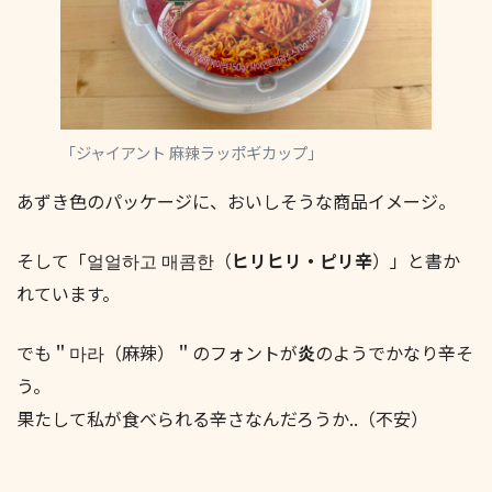
「ジャイアント 麻辣ラッポギカップ」
あずき色のパッケージに、おいしそうな商品イメージ。
そして「얼얼하고 매콤한（
ヒリヒリ・ピリ辛
）」と書か
れています。
でも＂마라（麻辣）＂のフォントが
炎
のようでかなり辛そ
う。
果たして私が食べられる辛さなんだろうか..（不安）