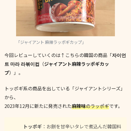
「ジャイアント 麻辣ラッポギカップ」
今回レビューしていくのは↑こちらの韓国の商品「
자이언
트 마라 라볶이컵
（
ジャイアント麻辣ラッポギカッ
プ
）」。
トッポギ系の商品を出している「ジャイアントシリーズ」
から、
2023年12月に新たに発売された
麻辣味
のラッポギ
です。
トッポギ
：お餅を甘辛いタレで煮込んだ韓国料