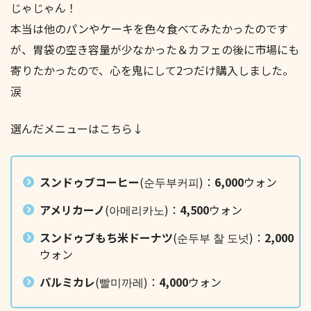
じゃじゃん！
本当は他のパンやケーキを色々食べてみたかったのです
が、胃袋の空き容量が少なかった＆カフェの後に市場にも
寄りたかったので、心を鬼にして2つだけ購入しました。
涙
選んだメニューはこちら↓
スンドゥブコーヒー
(순두부커피)：
6,000
ウォン
アメリカーノ
(아메리카노)：
4,500
ウォン
スンドゥブもち米ドーナツ
(순두부 찰 도넛)：
2,000
ウォン
パルミカレ
(빨미까레)：
4,000
ウォン