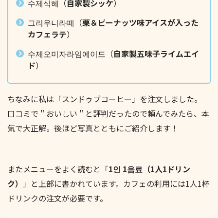
수제식혜（
自家製シッケ
）
그리우니라떼（
栗＆ピーナッツ味アイスが入った
カフェラテ
）
수제오미자라임에이드（
自家製五味子ライムエイ
ド
）
ちなみに私は「スンドゥブコーヒー」を注文しました。
口コミで＂おいしい＂と評判だったので頼んでみたら、本
気で大正解。後ほど写真とともにご紹介します！
またメニューをよく読むと「
1인 1음료（1人1ドリン
ク）
」と上部に書かれています。カフェの利用には1人1杯
ドリンクの注文が必要です。