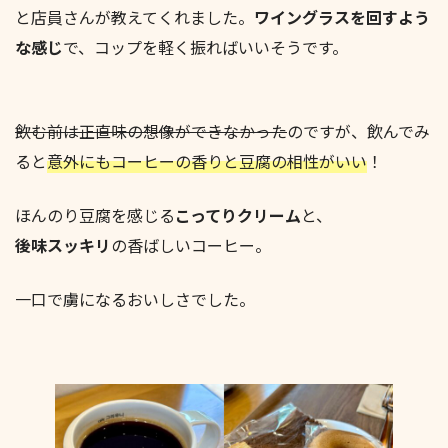
と店員さんが教えてくれました。
ワイングラスを回すよう
な感じ
で、コップを軽く振ればいいそうです。
飲む前は正直味の想像ができなかった
のですが、飲んでみ
ると
意外にもコーヒーの香りと豆腐の相性がいい
！
ほんのり豆腐を感じる
こってりクリーム
と、
後味スッキリ
の香ばしいコーヒー。
一口で虜になるおいしさでした。