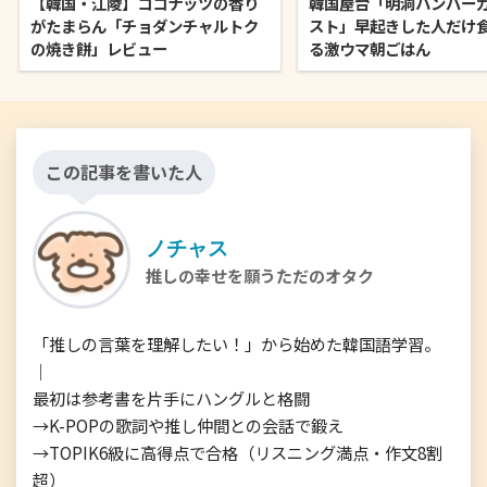
【韓国・江陵】ココナッツの香り
韓国屋台「明洞ハンバー
がたまらん「チョダンチャルトク
スト」早起きした人だけ
の焼き餅」レビュー
る激ウマ朝ごはん
この記事を書いた人
ノチャス
推しの幸せを願うただのオタク
「推しの言葉を理解したい！」から始めた韓国語学習。

｜

最初は参考書を片手にハングルと格闘

→K-POPの歌詞や推し仲間との会話で鍛え

→TOPIK6級に高得点で合格（リスニング満点・作文8割
超）
