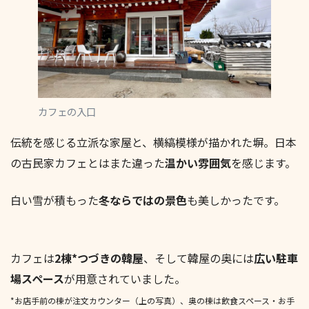
カフェの入口
伝統を感じる立派な家屋と、横縞模様が描かれた塀。日本
の古民家カフェとはまた違った
温かい雰囲気
を感じます。
白い雪が積もった
冬ならではの景色
も美しかったです。
カフェは
2棟*つづきの韓屋
、そして韓屋の奥には
広い駐車
場スペース
が用意されていました。
*お店手前の棟が注文カウンター（上の写真）、奥の棟は飲食スペース・お手