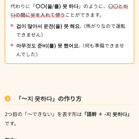
代わりに「
〇〇(을/를) 못 하다
」のように、
〇〇と하
다の間に못を入れて使う
ことができます。
겁이 많아서 운전(을) 못 해요.
（怖がりなので運転
できません）
아무것도 준비(를) 못 했어요.
（何も準備できませ
んでした）
「～지 못하다」の作り方
2つ目の「〜できない」を表す形は
「語幹 ＋ -지 못하다」
です。