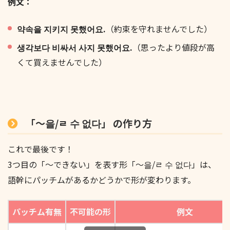
例文：
약속을 지키지 못했어요.
（約束を守れませんでした）
생각보다 비싸서 사지 못했어요.
（思ったより値段が高
くて買えませんでした）
「〜을/ㄹ 수 없다」 の作り方
これで最後です！
3つ目の「〜できない」を表す形「〜을/ㄹ 수 없다」は、
語幹にパッチムがあるかどうかで形が変わります。
パッチム有無
不可能の形
例文