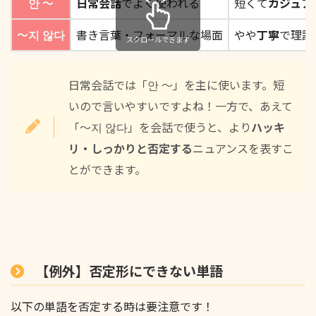
안 〜
日常会話
でよく使われる
短くて
カジュア
〜지 않다
書き言葉・フォーマルな場面
やや
丁寧
で理論
スクロールできます
日常会話では「안 ～」を主に使います。短
いので言いやすいですよね！一方で、あえて
「〜지 않다」を会話で使うと、より
ハッキ
リ・しっかりと否定する
ニュアンスを表すこ
とができます。
【例外】否定形にできない単語
以下の単語を否定する時は要注意です！