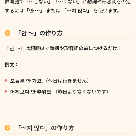
韓国語で「〜しない」「〜くない」と動詞や形容詞を否定
するには
「안 〜」
または
「〜지 않다」
を使います。
「안 ～」の作り方
「안 〜」は超簡単で
動詞や形容詞の前につけるだけ
！
例文：
오늘은 안 가요.
（今日は行きません）
어제보다 안 추워요.
（昨日より寒くないです）
「〜지 않다」の作り方