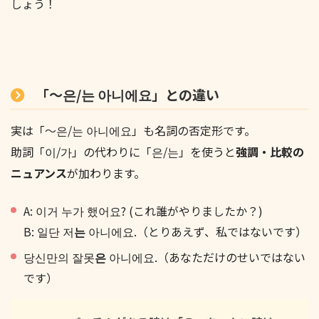
しょう！
「〜은/는 아니에요」との違い
実は「〜은/는 아니에요」も名詞の否定形です。
助詞「이/가」の代わりに「은/는」を使うと
強調・比較の
ニュアンス
が加わります。
A: 이거 누가 했어요? (これ誰がやりましたか？)
B: 일단 저
는
아니에요.（とりあえず、私ではないです）
당신만의 잘못
은
아니에요.（あなただけのせいではない
です）