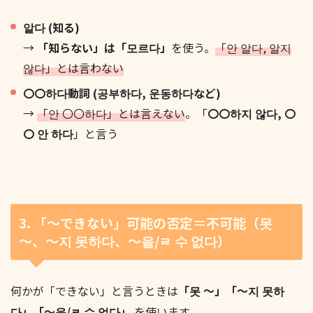
알다 (知る)
→
「知らない」は「모르다」
を使う。
「안 알다, 알지
않다」とは言わない
〇〇하다動詞 (공부하다, 운동하다など)
→
「안 〇〇하다」とは言えない
。「
〇〇하지 않다, 〇
〇 안 하다
」と言う
3. 「〜できない」可能の否定＝不可能（못
〜、〜지 못하다、〜을/ㄹ 수 없다）
何かが「できない」と言うときは
「못 〜」「〜지 못하
다」「〜을/ㄹ 수 없다」
を使います。