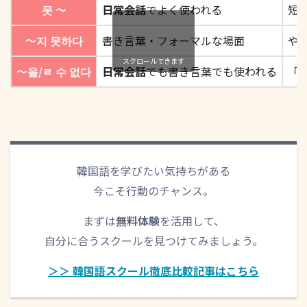
못 〜
日常会話
でよく使われる
短
〜지 못하다
書き言葉・フォーマルな場面
や
スクロールできます
〜을/ㄹ 수 없다
日常会話
でも書き言葉でも使われる
「
韓国語を学びたい気持ちがある
今こそ行動のチャンス。
まずは
無料体験
を活用して、
自分に合うスクールを見つけてみましょう。
＞＞ 韓国語スクール徹底比較記事はこちら