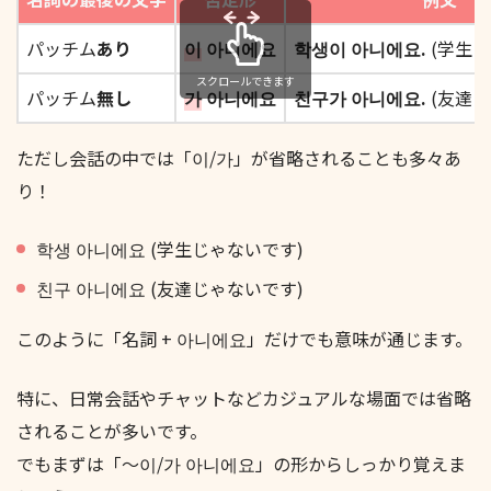
パッチム
あり
이
아니에요
학생이 아니에요.
(学生じ
スクロールできます
パッチム
無し
가
아니에요
친구가 아니에요.
(友達じ
ただし会話の中では「이/가」が省略されることも多々あ
り！
학생 아니에요 (学生じゃないです)
친구 아니에요 (友達じゃないです)
このように「名詞 + 아니에요」だけでも意味が通じます。
特に、日常会話やチャットなどカジュアルな場面では省略
されることが多いです。
でもまずは「〜이/가 아니에요」の形からしっかり覚えま