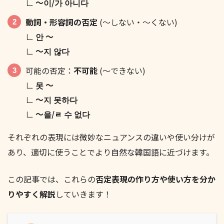
∟
〜이/가 아니다
動詞・形容詞の否定
(〜しない・〜くない)
∟
안 〜
∟
〜지 않다
可能の否定：
不可能
(〜できない)
∟
못 〜
∟
〜지
못
하다
∟
〜을/ㄹ 수 없다
それぞれの表現には微妙なニュアンスの違いや使い分けが
あり、適切に使うことでより自然な韓国語に近づけます。
この記事では、これらの
否定表現の作り方や使い方を分か
りやすく解説
していきます！