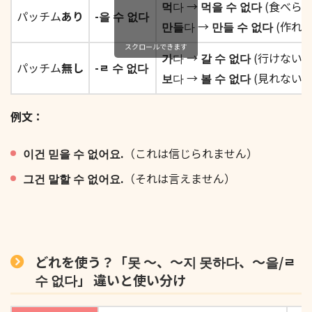
먹
다 →
먹을 수 없다
(食べられ
パッチム
あり
-을 수 없다
만들
다 →
만들 수 없다
(作れな
スクロールできます
가
다 →
갈 수 없다
(行けない)
パッチム
無し
-ㄹ 수 없다
보
다 →
볼 수 없다
(見れない)
例文：
이건 믿을 수 없어요.
（これは信じられません）
그건 말할 수 없어요.
（それは言えません）
どれを使う？「못 〜、〜지 못하다、〜을/ㄹ
수 없다」 違いと使い分け