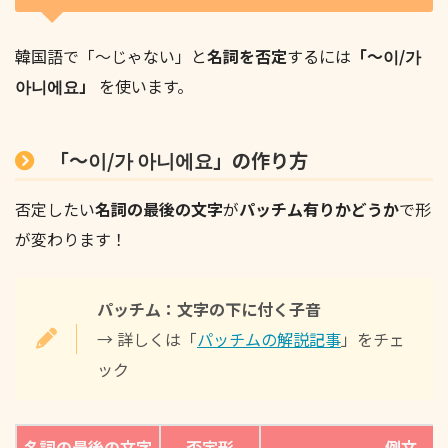
韓国語で「〜じゃない」と
名詞を否定
するには
「〜이/가
아니에요」
を使います。
「〜이/가 아니에요」の作り方
否定したい
名詞の最後の文字
が
パッチム有りかどうか
で形
が変わります！
パッチム：文字の下に付く子音
→ 詳しくは「
パッチムの解説記事
」をチェ
ック
名詞の最後の文字
否定形
例文