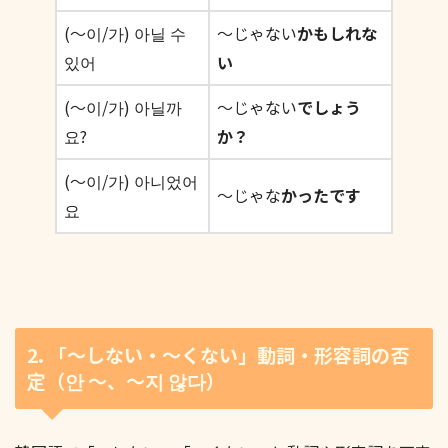
(〜이/가) 아닐 수
〜じゃない
かもしれな
있어
い
(〜이/가) 아닐까
〜じゃない
でしょう
요?
か？
(〜이/가) 아니었어
〜じゃな
かったです
요
2. 「〜しない・〜くない」動詞・形容詞の否
定（안 〜、〜지 않다）